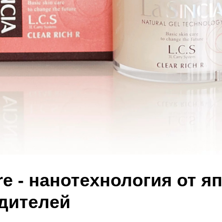
re - нанотехнология от я
дителей