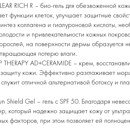
LEAR RICH R – био-гель для обезвоженной кож
ает функции клеток, улучшает защитные свойс
интез коллагена и гиалуроновой кислоты, не
олодости и привлекательности кожных покрово
дорослей, на поверхности дермы образуется 
отвращающая потерю влаги.
IP THERAPY AD+CERAMIDE – крем, восстанав
 защиту кожи. Эффективно разглаживает мор
 служит отличной альтернативой ботоксу и пл
n Shield Gel – гель с SPF 50. Благодаря невес
ер, который надежно защищает кожу от ультр
ых факторов, при этом позволяет ей полноце