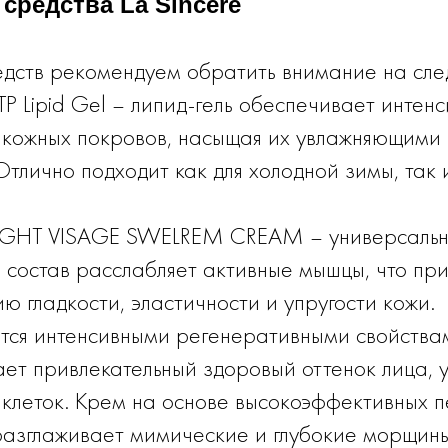
средства La Sincere
дств рекомендуем обратить внимание на сле
P Lipid Gel – липид-гель обеспечивает интен
кожных покровов, насыщая их увлажняющими
тлично подходит как для холодной зимы, так 
TIGHT VISAGE SWELREM CREAM – универсаль
состав расслабляет активные мышцы, что при
ю гладкости, эластичности и упругости кожи.
тся интенсивными регенеративными свойства
ает привлекательный здоровый оттенок лица, 
клеток. Крем на основе высокоэффективных п
разглаживает мимические и глубокие морщины