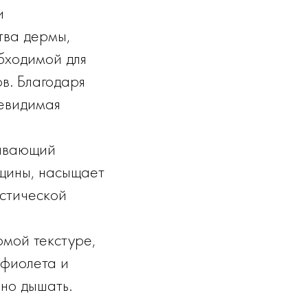
и
тва дермы,
обходимой для
в. Благодаря
невидимая
ливающий
щины, насыщает
астической
омой текстуре,
афиолета и
нно дышать.