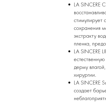
LA SINCERE C
восстанавлив
стимулирует с
сохранения м
экстракту во
пленка, пред
LA SINCERE L
естественную
дерму влагой,
хирургии.
LA SINCERE Su
создает барь
неблагоприятн