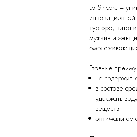
La Sincere – ун
инновационной 
тургора, питани
мужчин и женщин
омолаживающих
Главные преимущ
не содержит 
в составе сре
удержать вод
веществ;
оптимальное с