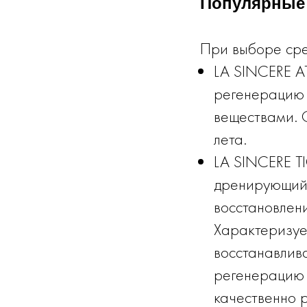
Популярные 
При выборе сре
LA SINCERE AT
регенерацию 
веществами. О
лета.
LA SINCERE 
дренирующий 
восстановлени
Характеризуе
восстанавлив
регенерацию 
качественно 