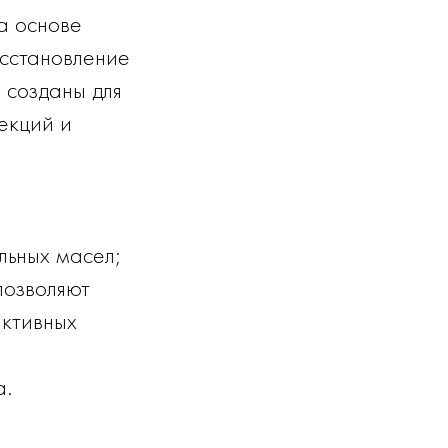
на основе
сстановление
 созданы для
екций и
льных масел;
позволяют
активных
а.