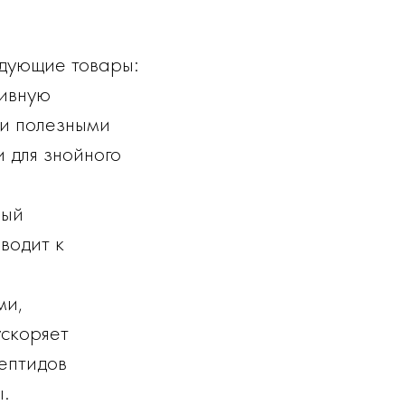
дующие товары:
сивную
 и полезными
и для знойного
ный
водит к
ми,
ускоряет
ептидов
.