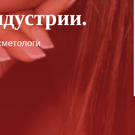
ндустрии.
сметологи