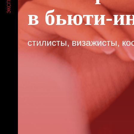
ЭКСПЕРТЫ
в бьюти-и
стилисты, визажисты, ко