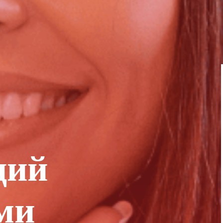
ций
ми