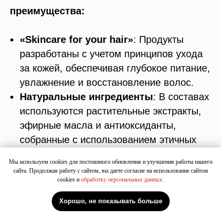
преимущества:
«Skincare for your hair»
: Продукты
разработаны с учетом принципов ухода
за кожей, обеспечивая глубокое питание,
увлажнение и восстановление волос.
Натуральные ингредиенты
: В составах
используются растительные экстракты,
эфирные масла и антиоксиданты,
собранные с использованием этичных
методов.
Мы используем cookies для постоянного обновления и улучшения работы нашего
Безсульфатные и безпарабеновые
сайта. Продолжая работу с сайтом, вы даете согласие на использование сайтом
cookies и
обработку персональных данных.
формулы
: Максимально бережный
уход, сохраняющий здоровье волос и
Хорошо, не показывать больше
цвет.