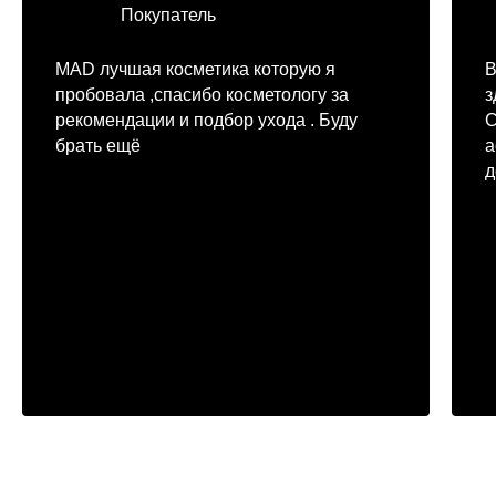
Покупатель
MAD лучшая косметика которую я
В
пробовала ,спасибо косметологу за
з
рекомендации и подбор ухода . Буду
С
брать ещё
а
д