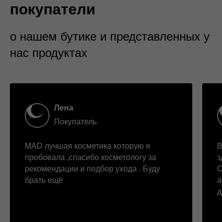
покупатели
о нашем бутике и представленных у
нас продуктах
Лена
Покупатель
MAD лучшая косметика которую я
В
пробовала ,спасибо косметологу за
з
рекомендации и подбор ухода . Буду
С
брать ещё
а
д