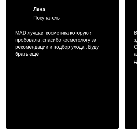
Лена
Покупатель
MAD лучшая косметика которую я
В
пробовала ,спасибо косметологу за
з
рекомендации и подбор ухода . Буду
С
брать ещё
а
д