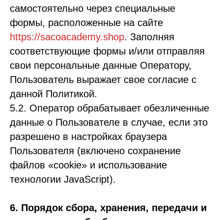
самостоятельно через специальные
С заботой о вашем
формы, расположенные на сайте
настроении - скидка 10%
https://sacoacademy.shop
. Заполняя
соответствующие формы и/или отправляя
на первую покупку по
свои персональные данные Оператору,
промокоду
Пользователь выражает свое согласие с
Подписывайтесь на нашу VIP рассылку и
данной Политикой.
первыми получайте эксклюзивные предложения.
5.2. Оператор обрабатывает обезличенные
Ваш персональный промокод на скидку 10%
данные о Пользователе в случае, если это
ждет вас в первом письме!
разрешено в настройках браузера
Пользователя (включено сохранение
файлов «cookie» и использование
технологии JavaScript).
Получить
6. Порядок сбора, хранения, передачи и
Нажимая кнопку, вы даете согласие на