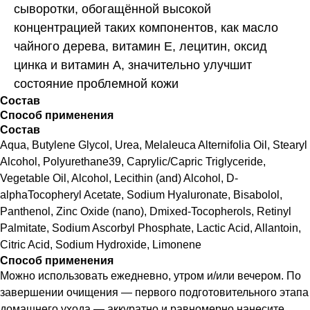
сыворотки, обогащённой высокой
концентрацией таких компонентов, как масло
чайного дерева, витамин Е, лецитин, оксид
цинка и витамин А, значительно улучшит
состояние проблемной кожи
Состав
Способ применения
Состав
Aqua, Butylene Glycol, Urea, Melaleuca Alternifolia Oil, Stearyl
Alcohol, Polyurethane39, Caprylic/Capric Triglyceride,
Vegetable Oil, Alcohol, Lecithin (and) Alcohol, D-
alphaTocopheryl Acetate, Sodium Hyaluronate, Bisabolol,
Panthenol, Zinc Oxide (nano), Dmixed-Tocopherols, Retinyl
Palmitate, Sodium Ascorbyl Phosphate, Lactic Acid, Allantoin,
Citric Acid, Sodium Hydroxide, Limonene
Способ применения
Можно использовать ежедневно, утром и/или вечером. По
завершении очищения ― первого подготовительного этапа
домашнего ухода ― аккуратно и равномерно нанесите