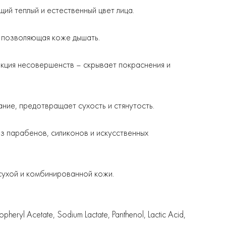
ий теплый и естественный цвет лица.
, позволяющая коже дышать.
екция несовершенств – скрывает покраснения и
ание, предотвращает сухость и стянутость.
ез парабенов, силиконов и искусственных
сухой и комбинированной кожи.
heryl Acetate, Sodium Lactate, Panthenol, Lactic Acid,