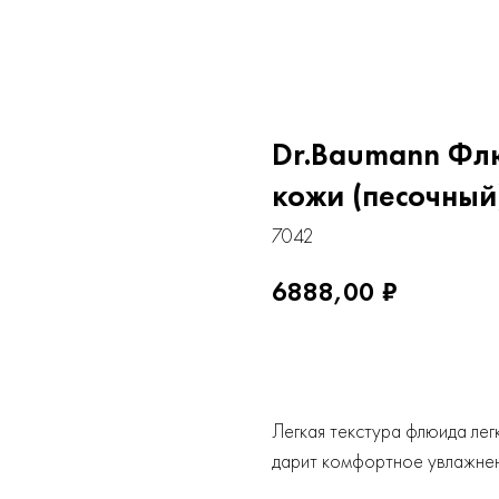
Dr.Baumann Фл
кожи (песочный)
7042
6888,00
₽
Купить
Легкая текстура флюида лег
дарит комфортное увлажнени