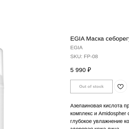
EGIA Маска себорег
EGIA
SKU:
FP-08
5 990
₽
Out of stock
Азелаиновая кислота пр
комплекс и Amidospher
глубокое увлажнение ко
здоровая кожа лица.