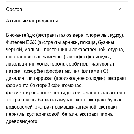
Состав
Активные ингредиенты:
Био-антейдж (экстракты алоэ вера, хлореллы, кудзу),
Фителен EGX (экстракты арники, плюща, бузины
черной, мальвы, постенницы лекарственной, огурца),
восстановитель ламеллы (гликофосфолипиды,
лизолецитин, холестерол), сорбитол, гиалуронат
натрия, аскорбил фосфат магния (витамин С),
дикалия глицирризат (производное солодки), экстракт
фермента бактерий сфингомонас,
ферментированные пептиды сои, аланин, аллантоин,
экстракт коры бархата амуранского, экстракт бурых
водорослей, экстракт ромашки аптечной, экстракт
периллы кустарниковой, бетаин, экстракт пиона
древовидного