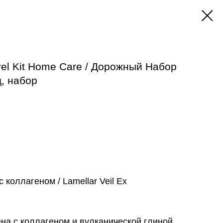
avel Kit Home Care / Дорожный Набор
д, набор
коллагеном / Lamellar Veil Еx
на с коллагеном и вулканической глиной