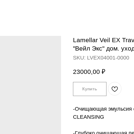
Lamellar Veil EX Tr
"Вейл Экс" дом. ухо
SKU:
LVEX04001-0000
23000,00
₽
Купить
-Очищающая эмульсия с 
CLEANSING
-Глубоко очищающая пе