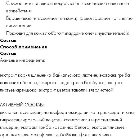
Снимает воспаление и покраснение кожи после солнечного
воздействия.
Выравнивает и освежает тон кажи, предотвращает появление
пигментации.
Подходит для кожи любого типа, даже очень чувствительной.
Состав
Способ применения
Состав
Активные ингредиенты:
экстракт корня шлемника байкальского, лютеин, экстракт гриба
навозника белого, экстракт плодов розы Роксбурга, экстракт
листьев артишока, экстракт цветов таволги вязолистной
АКТИВНЫЙ СОСТАВ:
циклопентасилоксан, наносферы оксида цинка и диоксида титана,
гидрогенизированный лецитин, ксантофиллы и растительный
глицерин, экстракт гриба навозника белого, экстракт листьев
артишока, экстракт фенхеля, байкалин (экс. шлемника