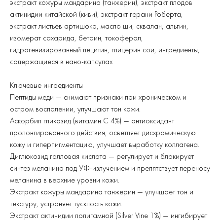
экстракт кожуры мандарина (танжерин), экстракт плодов
актинидии китайской (киви), экстракт герани Роберта,
экстракт листьев артишока, масло ши, сквалан, альгин,
изомерат сахарида, бетаин, токоферол,
гидрогенизированный лецитин, глицерин сои, ингредиенты,
содержащиеся в нано-капсулах
Ключевые ингредиенты
Пептиды меди — снимают признаки при хроническом и
остром воспалении, улучшают тон кожи.
Аскорбил гликозид (витамин С 4%) — антиоксидант
пролонгированного действия, осветляет дисхромическую
кожу и гиперпигментацию, улучшает выработку коллагена.
Диглюкозид галловая кислота — регулирует и блокирует
синтез меланина под УФ-излучением и препятствует переносу
меланина в верхние уровни кожи.
Экстракт кожуры мандарина танжерин — улучшает тон и
текстуру, устраняет тусклость кожи.
Экстракт актинидии полигамной (Silver Vine 1%) — ингибирует