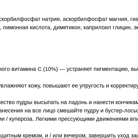
скорбилфосфат натрия, аскорбилфосфат магния, гиал
, лимонная кислота, диметикон, каприлоил глицин, э
ого витамина С (10%) — устраняет пигментацию, вы
увлажняют кожу, повышают ее упругость и корректи
ство пудры высыпать на ладонь и нанести кончиками
несения на все лицо смешайте пудру и бустер-лосьо
и / купероза. Легкими прессующими движениями впи
ащитным кремом, и / или вечером, завершить уход з