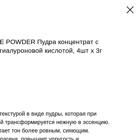
TE POWDER Пудра концентрат с
гиалуроновой кислотой, 4шт х 3г
текстурой в виде пудры, которая при
ей трансформируется нежную в эссенцию.
лает тон более ровным, сияющим.
лагена, повышает упругость и