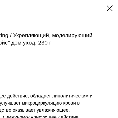
tting / Укрепляющий, моделирующий
ойс" дом.уход, 230 г
е действие, обладает липолитическим и
улучшает микроциркуляцию крови в
дство оказывает увлажняющее,
е и иммуномодулирующее действие,