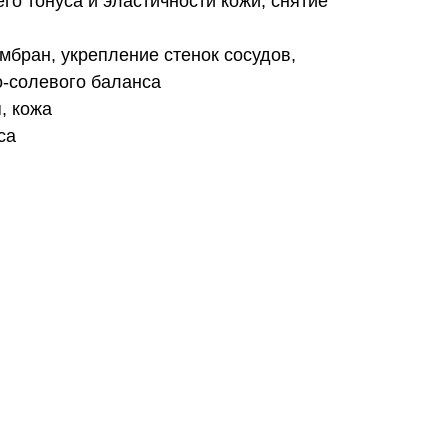
о тонуса и эластичности кожи, снятие
мбран, укрепление стенок сосудов,
-солевого баланса
, кожа
са