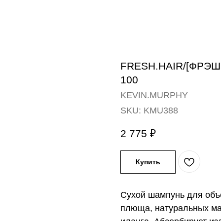
FRESH.HAIR/[ФРЭШ.
100
KEVIN.MURPHY
SKU:
KMU388
2 775
₽
Купить
Сухой шампунь для объе
плюща, натуральных мас